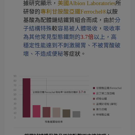
據研究顯示，
美國Albion Laboratories
所
研發的
專利甘胺酸亞鐵Ferrochel®
以胺
基酸為配體鏈結鐵質組合而成，由於
分
子結構特殊
較
容易被人體吸收
，
吸收率
為其他常見型態鐵劑的
3.7
倍
以上，高
穩定性能達到不刺激腸胃、不被胃酸破
壞、不造成便秘
等症狀。