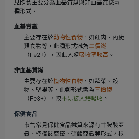
見飲食主要分為血基質鐵與非血基質鐵兩
種形式。
血基質鐵
主要存在於
動物性食物
，如紅肉、內臟
類食物等，此種形式鐵為
二價鐵
（Fe2+），因此人體
吸收率較高
。
非血基質鐵
主要存在於
植物性食物
，如蔬菜、穀
物、堅果等，此類形式鐵為
三價鐵
（Fe3+），較
不易被人體吸收
。
保健食品
市售常見保健食品鐵質來源有甘胺酸亞
鐵、檸檬酸亞鐵、硫酸亞鐵等形式，根