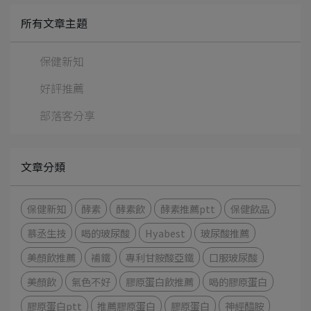
所有文章主題
保健新知
好評推薦
部落客分享
文章分類
保健新知
酵素
酵素飲
酵素推薦ptt
保健飲品
慕丞生技
喝的玻尿酸
Hyabest
玻尿酸推薦
美顏飲推薦
補鐵
專利甘胺酸亞鐵
口服玻尿酸
美顏飲
氣色不好
膠原蛋白飲推薦
喝的膠原蛋白
膠原蛋白ptt
推薦膠原蛋白
膠原蛋白
神經醯胺