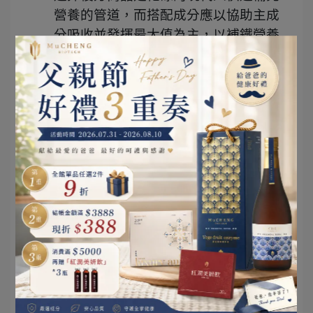
營養的管道，而搭配成分應以協助主成
分吸收並發揮最大值為主，以補鐵營養
品為例，添加
天然維生素C
能幫助提高
代謝
並
增加鐵質吸收
，使吸收率大幅提
升，另外同時添加
葉酸、B12
等維生素
更能
有助於形成正常紅血球、增進神經
健康
，使體內循環更加完整並全方位的
補充營養。
嚴格檢驗 食用安心有保障
食安問題一直是國人最在乎的議題，對
於吃進去的食品一定要更加嚴謹選擇，
而具備公正檢驗單位並逐批更新檢驗報
告是食品業者最基本的責任，因此挑選
保健品應仔細查看是否能提出相關檢驗