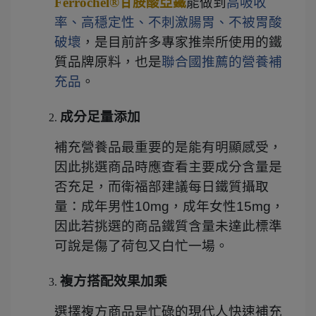
Ferrochel®甘胺酸亞鐵
能做到
高吸收
率、高穩定性、不刺激腸胃、不被胃酸
破壞
，是目前許多專家推崇所使用的鐵
質品牌原料，也是
聯合國推薦的營養補
充品
。
成分足量添加
補充營養品最重要的是能有明顯感受，
因此挑選商品時應查看主要成分含量是
否充足，而衛福部建議每日鐵質攝取
量：成年男性10mg，成年女性15mg，
因此若挑選的商品鐵質含量未達此標準
可說是傷了荷包又白忙一場。
複方搭配效果加乘
選擇複方商品是忙碌的現代人快速補充