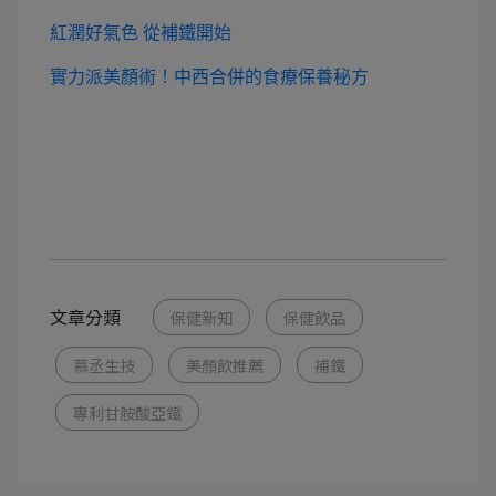
紅潤好氣色 從補鐵開始
實力派美顏術！中西合併的食療保養秘方
文章分類
保健新知
保健飲品
慕丞生技
美顏飲推薦
補鐵
專利甘胺酸亞鐵