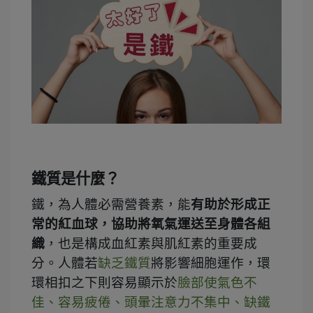
鐵質是什麼？
鐵，為人體必需營養素，能
有助於形成正
常的紅血球，協助將氧氣運送至身體各組
織
，也是構成血紅素與肌紅素的重要成
分。人體若
缺乏鐵質
將影響細胞運作，環
環相扣之下則容易顯示於
臉部使氣色不
佳、容易疲倦、頭暈注意力不集中、缺鐵