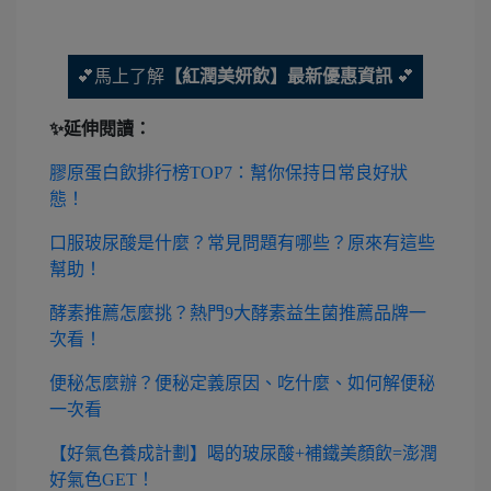
💕馬上了解
【紅潤美妍飲】最新優惠資訊
💕
✨延伸閱讀：
膠原蛋白飲排行榜TOP7：幫你保持日常良好狀
態！
口服玻尿酸是什麼？常見問題有哪些？原來有這些
幫助！
酵素推薦怎麼挑？熱門9大酵素益生菌推薦品牌一
次看！
便秘怎麼辦？便秘定義原因、吃什麼、如何解便秘
一次看
【好氣色養成計劃】喝的玻尿酸+補鐵美顏飲=澎潤
好氣色GET！