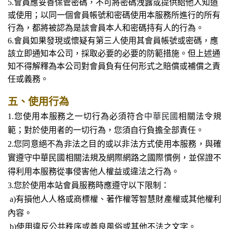
5.會員應妥善保管密碼，不可將密碼洩露或提供給他人知道
或使用；以同一個會員帳號和密碼使用本服務所進行的所有
行為，都將被認為是該會員本人和密碼持有人的行為。
6.會員如果發現或懷疑有第三人使用其會員帳號或密碼，應
該立即通知本公司，採取必要的必要的防範措施。但上述通
知不得解釋為本公司對會員負有任何形式之賠償或補償之責
任或義務。
五、使用行為
1.
您使用本服務之一切行為必須符合
中華民國
相關法令規
範；對於使用者的一切行為，您須自行負擔全部責任。
2.您同意絕不為非法之目的或以非法方式使用本服務，與確
實遵守中華民國相關法規及網際網路之國際慣例，並保證不
得利用本服務從事侵害他人權益或違法之行為。
3.您於使用本站會員服務時應遵守以下限制：
a)有損他人人格或商標權、著作權等智慧財產權或其他權利
內容。
b)使用違反公共秩序或善良風俗或其他不法之文字。