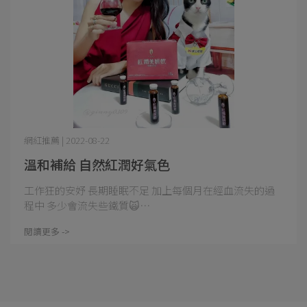
網紅推薦 | 2022-08-22
溫和補給 自然紅潤好氣色
工作狂的安妤 長期睡眠不足 加上每個月在經血流失的過
程中 多少會流失些鐵質🙀⋯
閱讀更多 ->