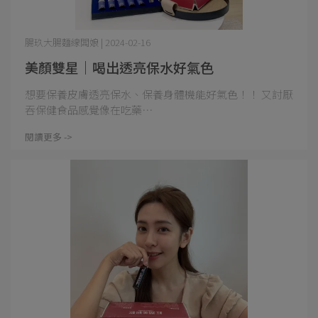
腸玖大腸麵線闆娘 | 2024-02-16
美顏雙星｜喝出透亮保水好氣色
想要保養皮膚透亮保水、保養身體機能好氣色！！ 又討厭
吞保健食品感覺像在吃藥⋯
閱讀更多 ->