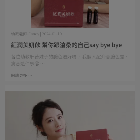
幼教老師-Fancy | 2024-01-19
紅潤美妍飲 幫你跟滄桑的自己say bye bye
各位幼教肝苦妹子的臉色還好嗎？ 我個人超介意臉色差、
病容這件事😤 ⋯
閱讀更多 ->