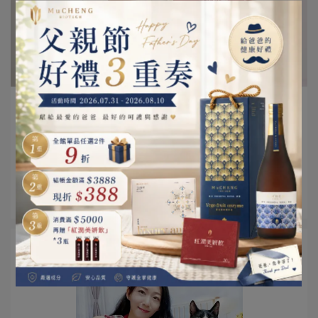
網紅-欣儀媽咪 | 2022-10-21
照顧媽咪 維持氣色紅潤的秘密
全職媽媽一下忙煮飯忙家事..照顧孩子與家人 誰來照顧媽
咪自己呢~~ ⋯
閱讀更多 ->