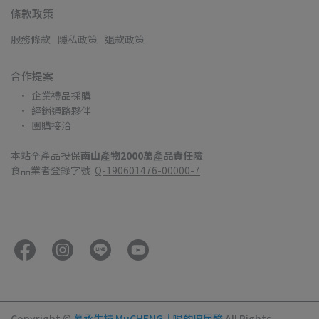
條款政策
服務條款
隱私政策
退款政策
合作提案
企業禮品採購
經銷通路夥伴
團購接洽
本站全產品投保
南山產物2000萬產品責任險
食品業者登錄字號  
Q-190601476-00000-7
Copyright ©
慕丞生技 MuCHENG｜喝的玻尿酸
All Rights