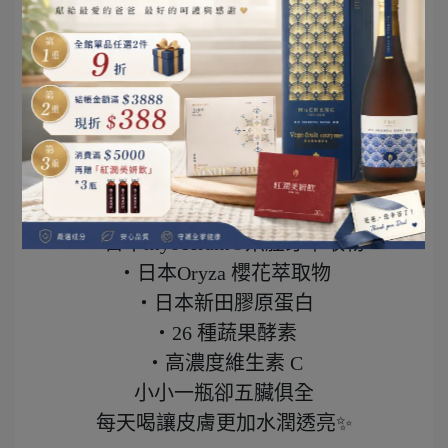
「水慕光 透亮精萃」
市售唯一使用全日本品牌原料
集結日本四大品牌
・選用日本頂尖品牌Hyabest玻尿酸
95%以上高純度透明質酸鈉
分子小，好吸收.ᐟ.ᐟ.ᐟ
・日本myoceram®米胚芽萃取物
・日本Oryza 櫻花萃取物
・日本新田膠原蛋白
・26 種蔬果酵素
・高濃度維生素 C
小小一瓶卻五臟俱全
每天喝讓皮膚更加水潤透亮✨