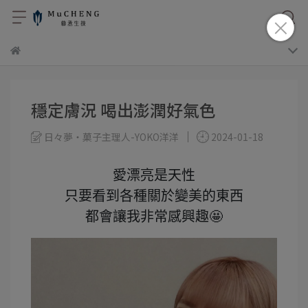
穩定膚況 喝出澎潤好氣色
日々夢・菓子主理人-YOKO洋洋
2024-01-18
愛漂亮是天性
只要看到各種關於變美的東西
都會讓我非常感興趣🤩