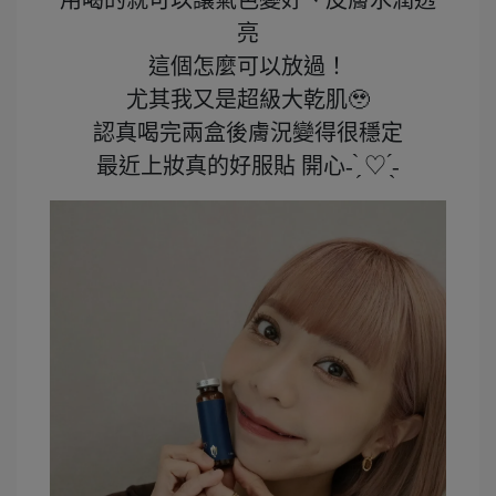
用喝的就可以讓氣色變好、皮膚水潤透
亮
這個怎麼可以放過！
尤其我又是超級大乾肌🥹
認真喝完兩盒後膚況變得很穩定
最近上妝真的好服貼 開心- ̗̀ ♡ ̖́-