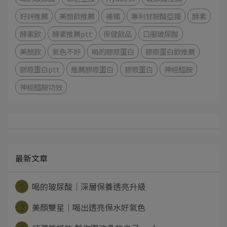
好評推薦
美顏飲推薦
補鐵
專利甘胺酸亞鐵
酵素
酵素飲
酵素推薦ptt
保健飲品
口服玻尿酸
美顏飲
氣色不好
喝的膠原蛋白
膠原蛋白飲推薦
膠原蛋白ptt
推薦膠原蛋白
膠原蛋白
神經醯胺
神經醯胺功效
最新文章
1
喝的玻尿酸｜深層保養透亮升級
2
美顏雙星｜喝出透亮保水好氣色