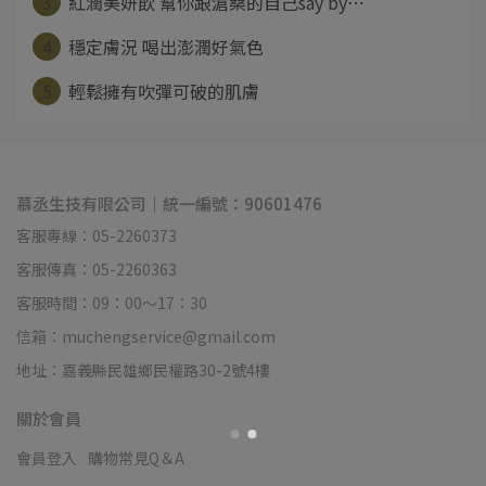
3
紅潤美妍飲 幫你跟滄桑的自己say by⋯
4
穩定膚況 喝出澎潤好氣色
5
輕鬆擁有吹彈可破的肌膚
慕丞生技有限公司｜統一編號：90601476
客服專線：05-2260373
客服傳真：05-2260363
客服時間：09：00～17：30
信箱：muchengservice@gmail.com
地址：嘉義縣民雄鄉民權路30-2號4樓
關於會員
會員登入
購物常見Q＆A