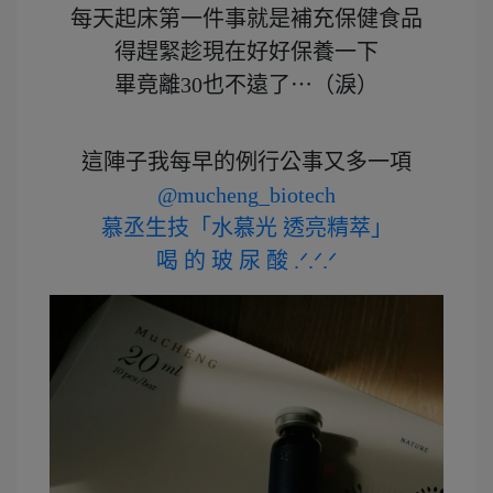
每天起床第一件事就是補充保健食品
得趕緊趁現在好好保養一下
畢竟離30也不遠了⋯（淚）
這陣子我每早的例行公事又多一項
@mucheng_biotech
慕丞生技「水慕光 透亮精萃」
喝 的 玻 尿 酸 .ᐟ.ᐟ.ᐟ